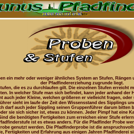
aben ein mehr oder weniger ähnliches System an Stufen, Rängen
der Pfadfindererziehung zugrunde liegt.
Stufen, die es zu durchlaufen gilt. Die einzelnen Stufen erreicht
iten. In welcher Stufe man sich befindet, kann jeder anhand der 
ht auch jeder Kleine, welchen größeren er vielleicht fragen, oder 
ührer sieht im laufe der Zeit den Wissensstand des Sipplings un
ch darf auch jeder Sippling seinen Gruppenführer darum bitten 
der sie sich sicher ist, etwas zu können. Jeder Pimpf hat eine Ka
ind die benötigten Fertigkeiten zum erreichen einer Stufe erlernt,
Pfadfinderstufe ist es etwas anders. Für die Pfadfinder Probe 
Probe genutzt werden. Die Pfadfinderprobe ist die anspruchsvol
fe, Fertigkeiten und Erfahrung aus einigen Jahren Pfadfinderei 