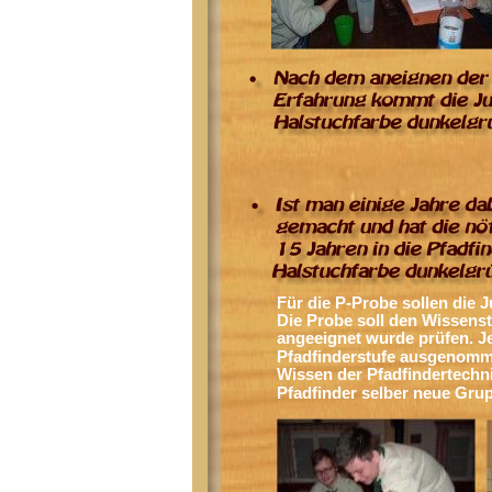
Für die P-Probe sollen die 
Die Probe soll den Wissenst
angeeignet wurde prüfen. Je
Pfadfinderstufe ausgenomme
Wissen der Pfadfindertechn
Pfadfinder selber neue Gru